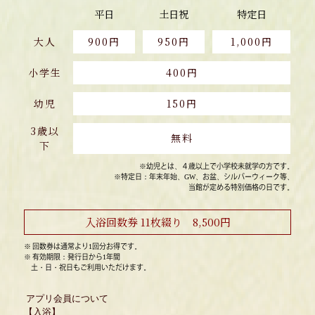
平日
土日祝
特定日
大人
900円
950円
1,000円
小学生
400円
幼児
150円
3歳以
無料
下
※幼児とは、４歳以上で小学校未就学の方です。
※特定日：年末年始、GW、お盆、シルバーウィーク等、
当館が定める特別価格の日です。
入浴回数券 11枚綴り 8,500円
※ 回数券は通常より1回分お得です。
※ 有効期限：発行日から1年間
土・日・祝日もご利用いただけます。
アプリ会員について
【入浴】