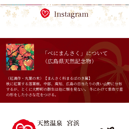
Instagram
「べにまんさく」について
（広島県天然記念物）
（紅満作・丸葉の木）【まんさく科まるばのき属】
秋に紅葉する落葉樹。中部、高知、広島の日当たりの良い山野に分布
するが、とくに大野町の群生は他に類を見ない。 冬にかけて紫色で星
の形をした小さな花をつける。