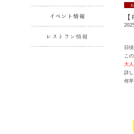
お
イベント情報
【
2025
レストラン情
日頃
こ
大人
詳し
何卒